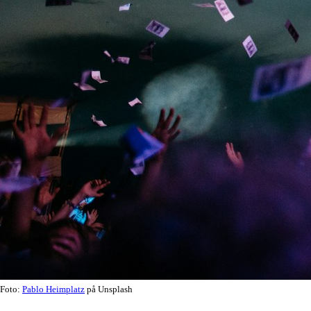
Foto:
Pablo Heimplatz
på Unsplash