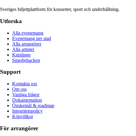
Sveriges biljettplattform för konserter, sport och underhållning.
Utforska
Alla evenemang
Evenemang per stad
Alla arrangörer
Alla artister
Knislinge
Smedjebacken
Support
Kontakta oss
Om oss
Vanliga frågor
Dokumentation
Önskemål & roadmap
Integritetspolicy
Köpvillkor
För arrangörer