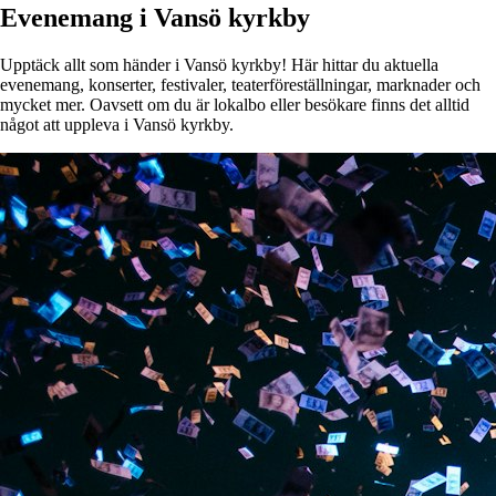
Evenemang i Vansö kyrkby
Upptäck allt som händer i Vansö kyrkby! Här hittar du aktuella
evenemang, konserter, festivaler, teaterföreställningar, marknader och
mycket mer. Oavsett om du är lokalbo eller besökare finns det alltid
något att uppleva i Vansö kyrkby.