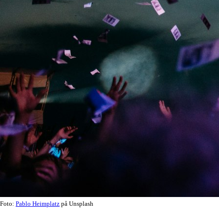
Foto:
Pablo Heimplatz
på Unsplash