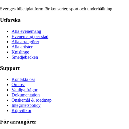
Sveriges biljettplattform för konserter, sport och underhållning.
Utforska
Alla evenemang
Evenemang per stad
Alla arrangörer
Alla artister
Knislinge
Smedjebacken
Support
Kontakta oss
Om oss
Vanliga frågor
Dokumentation
Önskemål & roadmap
Integritetspolicy
Köpvillkor
För arrangörer