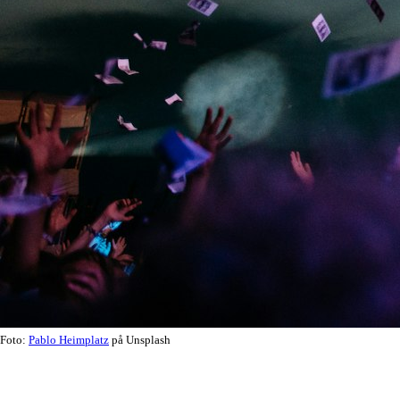
Foto:
Pablo Heimplatz
på Unsplash