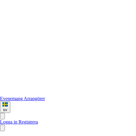
Evenemang
Arrangörer
sv
Logga in
Registrera