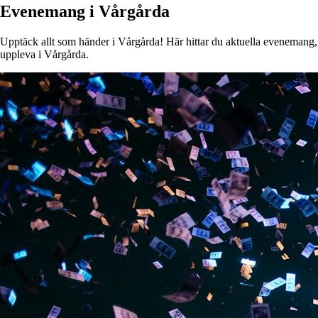
Evenemang i Vårgårda
Upptäck allt som händer i Vårgårda! Här hittar du aktuella evenemang, ko
uppleva i Vårgårda.