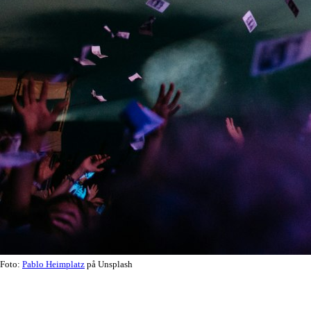
Foto:
Pablo Heimplatz
på Unsplash