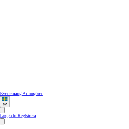
Evenemang
Arrangörer
sv
Logga in
Registrera