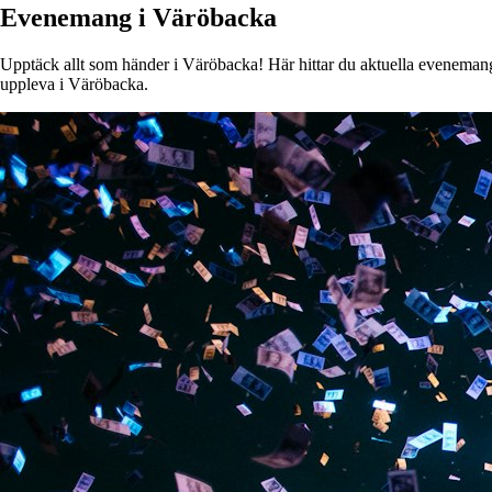
Evenemang i Väröbacka
Upptäck allt som händer i Väröbacka! Här hittar du aktuella evenemang, 
uppleva i Väröbacka.