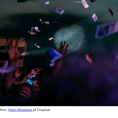
Foto:
Pablo Heimplatz
på Unsplash