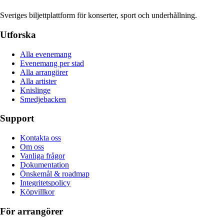
Sveriges biljettplattform för konserter, sport och underhållning.
Utforska
Alla evenemang
Evenemang per stad
Alla arrangörer
Alla artister
Knislinge
Smedjebacken
Support
Kontakta oss
Om oss
Vanliga frågor
Dokumentation
Önskemål & roadmap
Integritetspolicy
Köpvillkor
För arrangörer