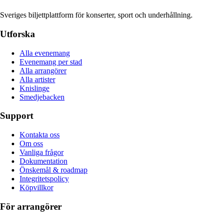
Sveriges biljettplattform för konserter, sport och underhållning.
Utforska
Alla evenemang
Evenemang per stad
Alla arrangörer
Alla artister
Knislinge
Smedjebacken
Support
Kontakta oss
Om oss
Vanliga frågor
Dokumentation
Önskemål & roadmap
Integritetspolicy
Köpvillkor
För arrangörer