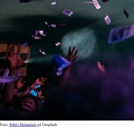
Foto:
Pablo Heimplatz
på Unsplash