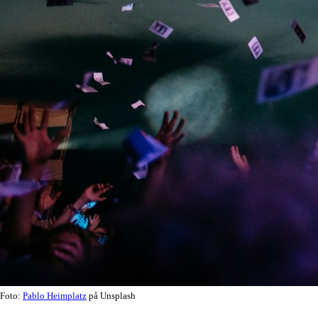
Foto:
Pablo Heimplatz
på Unsplash