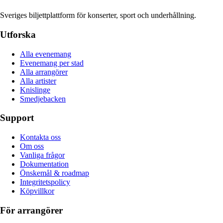
Sveriges biljettplattform för konserter, sport och underhållning.
Utforska
Alla evenemang
Evenemang per stad
Alla arrangörer
Alla artister
Knislinge
Smedjebacken
Support
Kontakta oss
Om oss
Vanliga frågor
Dokumentation
Önskemål & roadmap
Integritetspolicy
Köpvillkor
För arrangörer