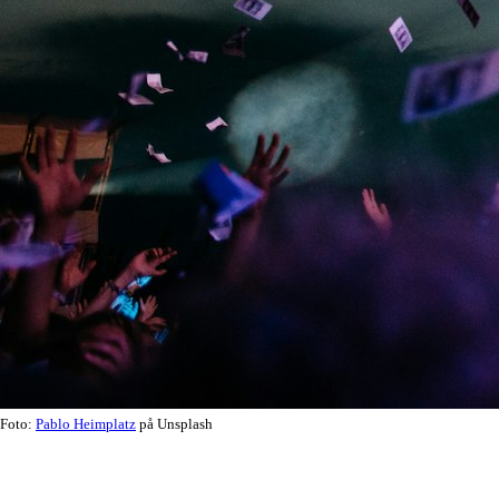
Foto:
Pablo Heimplatz
på Unsplash