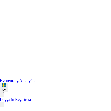
Evenemang
Arrangörer
sv
Logga in
Registrera