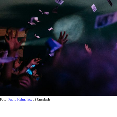
Foto:
Pablo Heimplatz
på Unsplash