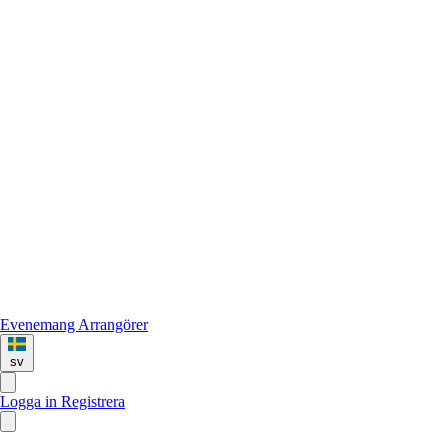
Evenemang
Arrangörer
sv
Logga in
Registrera