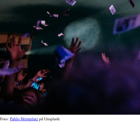
Foto:
Pablo Heimplatz
på Unsplash