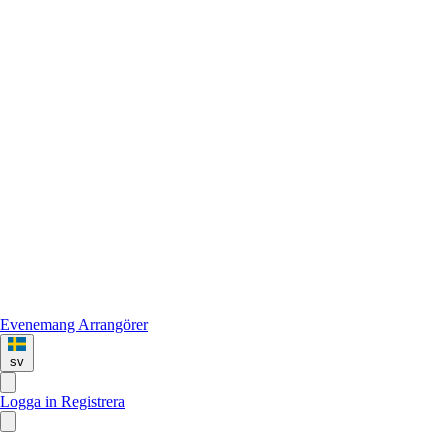
Evenemang
Arrangörer
sv
Logga in
Registrera