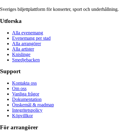
Sveriges biljettplattform för konserter, sport och underhållning.
Utforska
Alla evenemang
Evenemang per stad
Alla arrangörer
Alla artister
Knislinge
Smedjebacken
Support
Kontakta oss
Om oss
Vanliga frågor
Dokumentation
Önskemål & roadmap
Integritetspolicy
Köpvillkor
För arrangörer