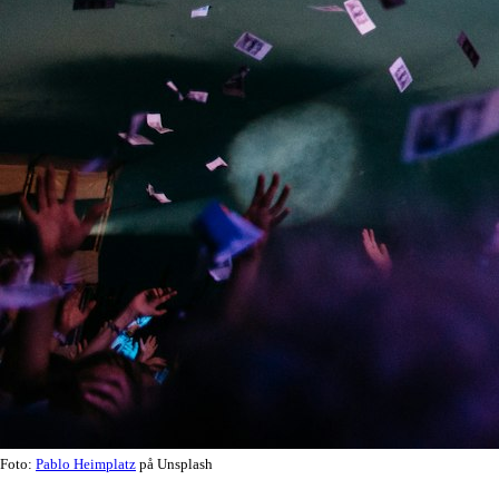
Foto:
Pablo Heimplatz
på Unsplash