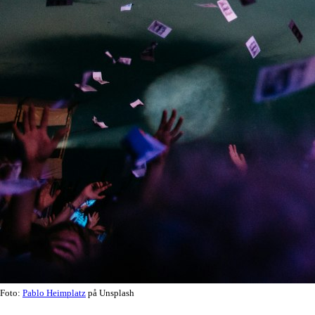
Foto:
Pablo Heimplatz
på Unsplash