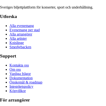
Sveriges biljettplattform för konserter, sport och underhållning.
Utforska
Alla evenemang
Evenemang per stad
Alla arrangörer
Alla artister
Knislinge
Smedjebacken
Support
Kontakta oss
Om oss
Vanliga frågor
Dokumentation
Önskemål & roadmap
Integritetspolicy
Köpvillkor
För arrangörer