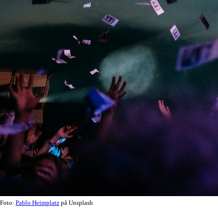
Foto:
Pablo Heimplatz
på Unsplash