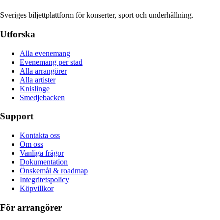
Sveriges biljettplattform för konserter, sport och underhållning.
Utforska
Alla evenemang
Evenemang per stad
Alla arrangörer
Alla artister
Knislinge
Smedjebacken
Support
Kontakta oss
Om oss
Vanliga frågor
Dokumentation
Önskemål & roadmap
Integritetspolicy
Köpvillkor
För arrangörer