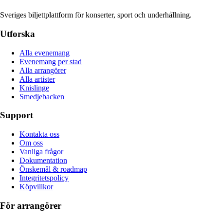
Sveriges biljettplattform för konserter, sport och underhållning.
Utforska
Alla evenemang
Evenemang per stad
Alla arrangörer
Alla artister
Knislinge
Smedjebacken
Support
Kontakta oss
Om oss
Vanliga frågor
Dokumentation
Önskemål & roadmap
Integritetspolicy
Köpvillkor
För arrangörer