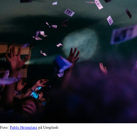
Foto:
Pablo Heimplatz
på Unsplash