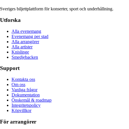
Sveriges biljettplattform för konserter, sport och underhållning.
Utforska
Alla evenemang
Evenemang per stad
Alla arrangörer
Alla artister
Knislinge
Smedjebacken
Support
Kontakta oss
Om oss
Vanliga frågor
Dokumentation
Önskemål & roadmap
Integritetspolicy
Köpvillkor
För arrangörer