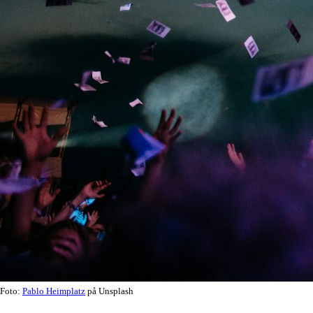
Foto:
Pablo Heimplatz
på Unsplash