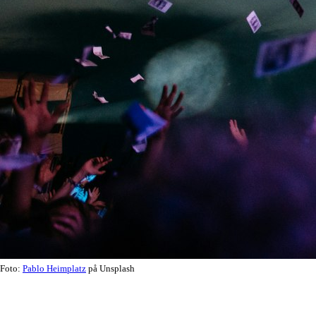
Foto:
Pablo Heimplatz
på Unsplash