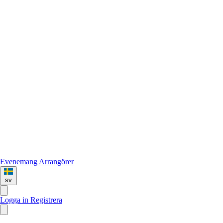
Evenemang
Arrangörer
sv
Logga in
Registrera