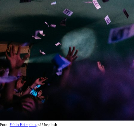
Foto:
Pablo Heimplatz
på Unsplash