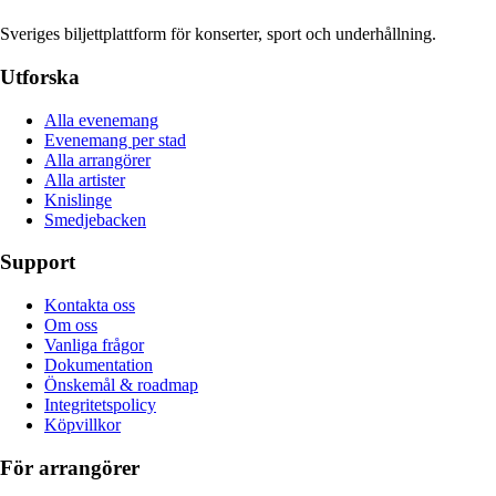
Sveriges biljettplattform för konserter, sport och underhållning.
Utforska
Alla evenemang
Evenemang per stad
Alla arrangörer
Alla artister
Knislinge
Smedjebacken
Support
Kontakta oss
Om oss
Vanliga frågor
Dokumentation
Önskemål & roadmap
Integritetspolicy
Köpvillkor
För arrangörer