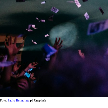
Foto:
Pablo Heimplatz
på Unsplash