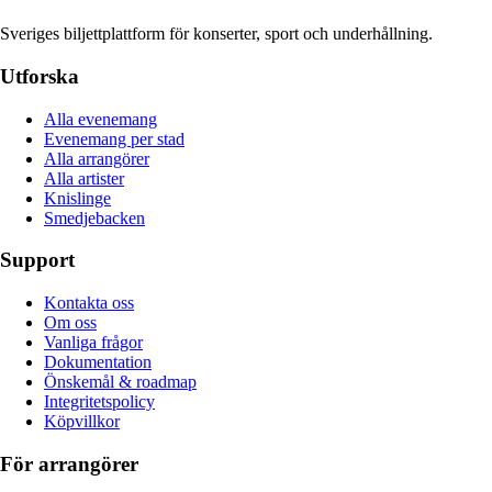
Sveriges biljettplattform för konserter, sport och underhållning.
Utforska
Alla evenemang
Evenemang per stad
Alla arrangörer
Alla artister
Knislinge
Smedjebacken
Support
Kontakta oss
Om oss
Vanliga frågor
Dokumentation
Önskemål & roadmap
Integritetspolicy
Köpvillkor
För arrangörer