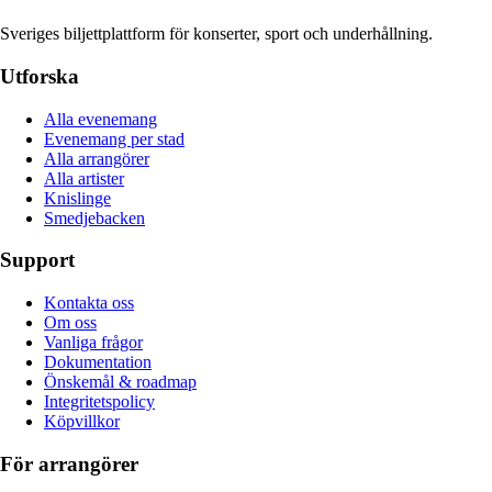
Sveriges biljettplattform för konserter, sport och underhållning.
Utforska
Alla evenemang
Evenemang per stad
Alla arrangörer
Alla artister
Knislinge
Smedjebacken
Support
Kontakta oss
Om oss
Vanliga frågor
Dokumentation
Önskemål & roadmap
Integritetspolicy
Köpvillkor
För arrangörer