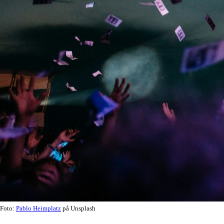
Foto:
Pablo Heimplatz
på Unsplash