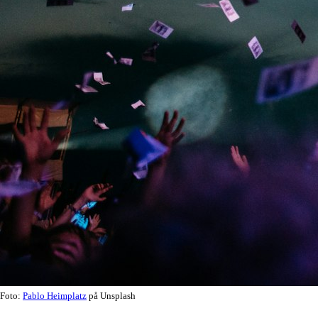
Foto:
Pablo Heimplatz
på Unsplash