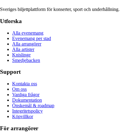
Sveriges biljettplattform för konserter, sport och underhållning.
Utforska
Alla evenemang
Evenemang per stad
Alla arrangörer
Alla artister
Knislinge
Smedjebacken
Support
Kontakta oss
Om oss
Vanliga frågor
Dokumentation
Önskemål & roadmap
Integritetspolicy
Köpvillkor
För arrangörer