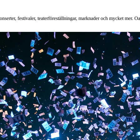
nserter, festivaler, teaterföreställningar, marknader och mycket mer. Oav