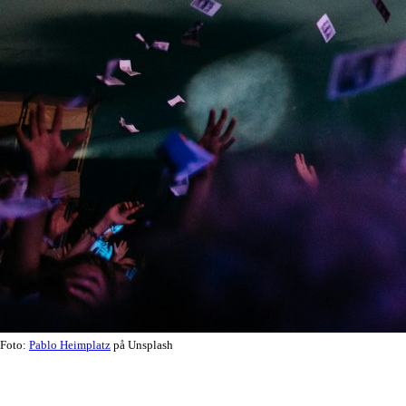
Foto:
Pablo Heimplatz
på Unsplash