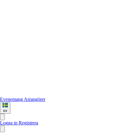
Evenemang
Arrangörer
sv
Logga in
Registrera