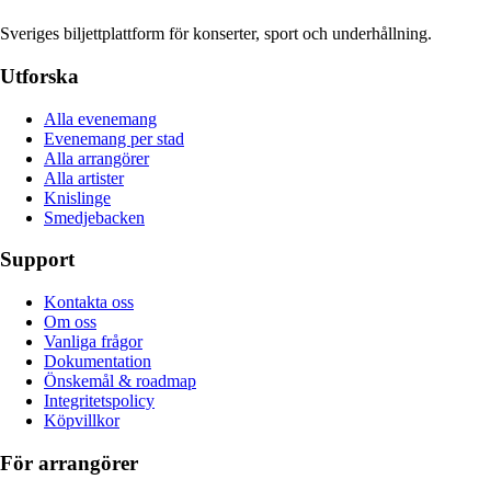
Sveriges biljettplattform för konserter, sport och underhållning.
Utforska
Alla evenemang
Evenemang per stad
Alla arrangörer
Alla artister
Knislinge
Smedjebacken
Support
Kontakta oss
Om oss
Vanliga frågor
Dokumentation
Önskemål & roadmap
Integritetspolicy
Köpvillkor
För arrangörer