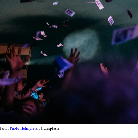
Foto:
Pablo Heimplatz
på Unsplash