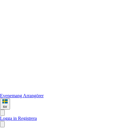
Evenemang
Arrangörer
sv
Logga in
Registrera