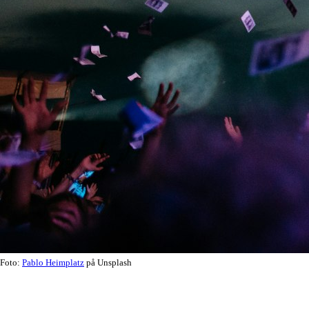
Foto:
Pablo Heimplatz
på Unsplash