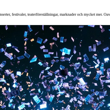
rter, festivaler, teaterföreställningar, marknader och mycket mer. Oavse