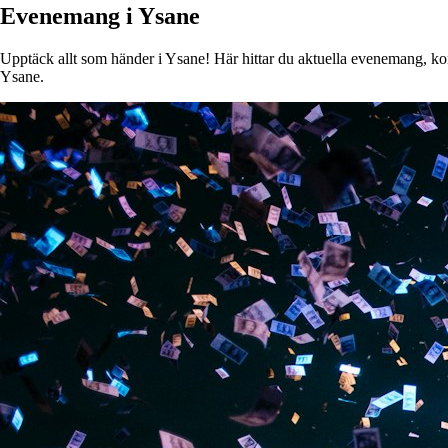
Evenemang i Ysane
Upptäck allt som händer i Ysane! Här hittar du aktuella evenemang, konse
Ysane.