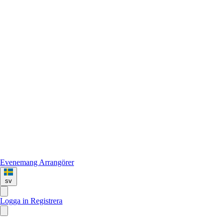
Evenemang
Arrangörer
sv
Logga in
Registrera