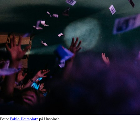
Foto:
Pablo Heimplatz
på Unsplash