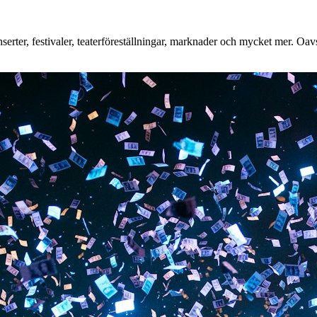
rter, festivaler, teaterföreställningar, marknader och mycket mer. Oavse