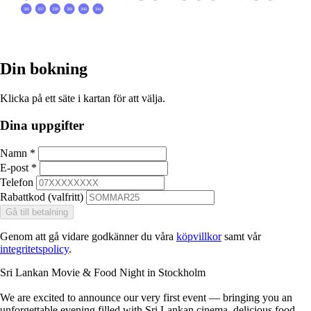
Din bokning
Klicka på ett säte i kartan för att välja.
Dina uppgifter
Namn
*
E-post
*
Telefon
Rabattkod (valfritt)
Gå till betalning
Genom att gå vidare godkänner du våra
köpvillkor
samt vår
integritetspolicy
.
Sri Lankan Movie & Food Night in Stockholm
We are excited to announce our very first event — bringing you an
unforgettable evening filled with Sri Lankan cinema, delicious food,