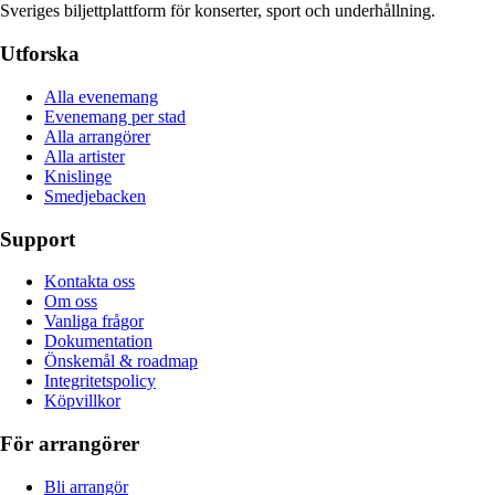
Sveriges biljettplattform för konserter, sport och underhållning.
Utforska
Alla evenemang
Evenemang per stad
Alla arrangörer
Alla artister
Knislinge
Smedjebacken
Support
Kontakta oss
Om oss
Vanliga frågor
Dokumentation
Önskemål & roadmap
Integritetspolicy
Köpvillkor
För arrangörer
Bli arrangör