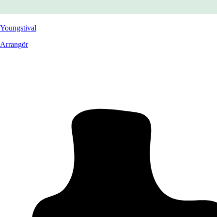
Youngstival
Arrangör